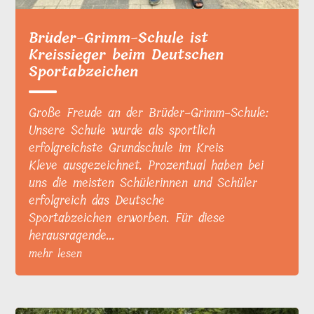
Brüder-Grimm-Schule ist
Kreissieger beim Deutschen
Sportabzeichen
Große Freude an der Brüder-Grimm-Schule:
Unsere Schule wurde als sportlich
erfolgreichste Grundschule im Kreis
Kleve ausgezeichnet. Prozentual haben bei
uns die meisten Schülerinnen und Schüler
erfolgreich das Deutsche
Sportabzeichen erworben. Für diese
herausragende...
mehr lesen